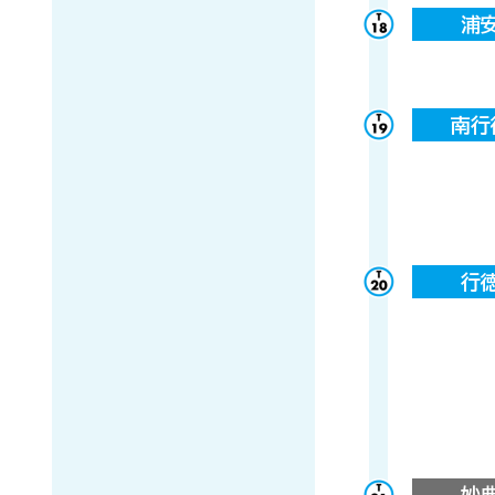
浦
南行
行
妙