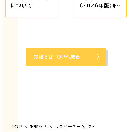
について
（2026年版）』な
らびに『工務部建
築工事一般仕様
書（2026年4月
版）』を2026年
4月27日(月)よ
り販売開始いた
お知らせTOPへ戻る
します。
TOP
お知らせ
ラグビーチーム「クボタスピアーズ船橋・東京ベイ」とパートナーシップ契約を締結しました！
>
>