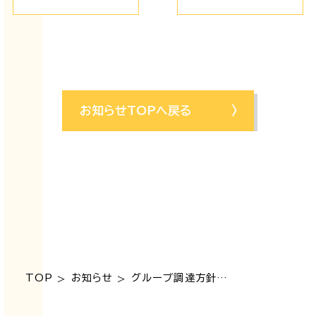
らびに『工務部建
築工事一般仕様
書（2025年4月
版）』を2025年
5月16日(金)よ
り販売開始いた
お知らせTOPへ戻る
します。
TOP
お知らせ
グループ調達方針及びグループ調達ガイドラインを制定いたしました。
>
>