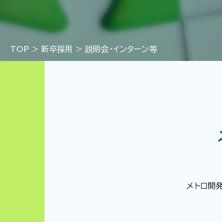
TOP
>
新卒採用
>
説明会・インターン等
メトロ開