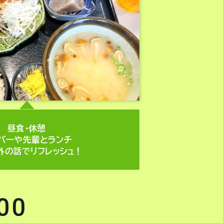
昼食・休憩​
バーや先輩とランチ​
外の話でリフレッシュ！​
00