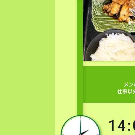
メン
仕事以
14: