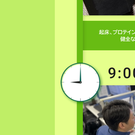
起床、プロテイ
健全な
9:0